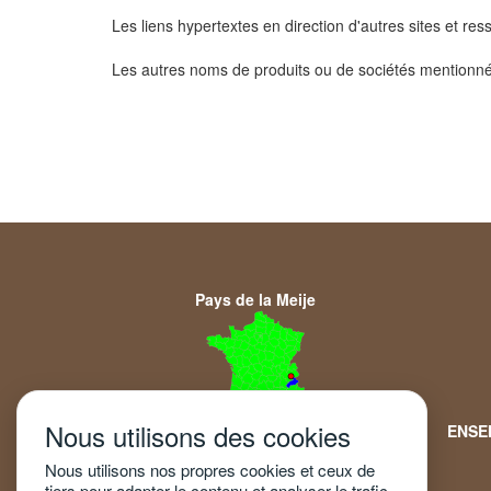
Les liens hypertextes en direction d'autres sites et re
Les autres noms de produits ou de sociétés mentionnés 
Pays de la Meije
Nous utilisons des cookies
Hautes Alpes -France
ENSE
Nous utilisons nos propres cookies et ceux de
tiers pour adapter le contenu et analyser le trafic